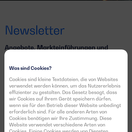
Newsletter
Angebote, Markteinführungen und
Neuigkeiten
Was sind Cookies?
Melden Sie sich für den Newsletter an und erfahren Sie
alles über die neuesten Nachrichten und
Cookies sind kleine Textdateien, die von Websites
Veranstaltungen
verwendet werden können, um das Nutzererlebnis
effizienter zu gestalten. Das Gesetz besagt, dass
Email
wir Cookies auf Ihrem Gerät speichern dürfen,
wenn sie für den Betrieb dieser Website unbedingt
Ich bin damit einverstanden, über diesen
erforderlich sind. Für alle anderen Arten von
Newsletter auf dem Laufenden gehalten zu werden
Cookies benötigen wir Ihre Zustimmung. Diese
Website verwendet verschiedene Arten von
Cookies. Einige Cookies werden von Diensten