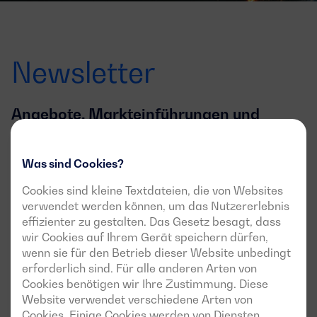
Newsletter
Angebote, Markteinführungen und
Neuigkeiten
Was sind Cookies?
Melden Sie sich für den Newsletter an und erfahren Sie
alles über die neuesten Nachrichten und
Cookies sind kleine Textdateien, die von Websites
Veranstaltungen
verwendet werden können, um das Nutzererlebnis
effizienter zu gestalten. Das Gesetz besagt, dass
Email
wir Cookies auf Ihrem Gerät speichern dürfen,
wenn sie für den Betrieb dieser Website unbedingt
Ich bin damit einverstanden, über diesen
erforderlich sind. Für alle anderen Arten von
Newsletter auf dem Laufenden gehalten zu werden
Cookies benötigen wir Ihre Zustimmung. Diese
Website verwendet verschiedene Arten von
Cookies. Einige Cookies werden von Diensten