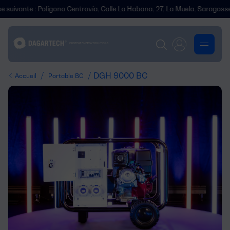
ante : Polígono Centrovía, Calle La Habana, 27, La Muela, Saragosse.
/
/ DGH 9000 BC
Accueil
Portable BC