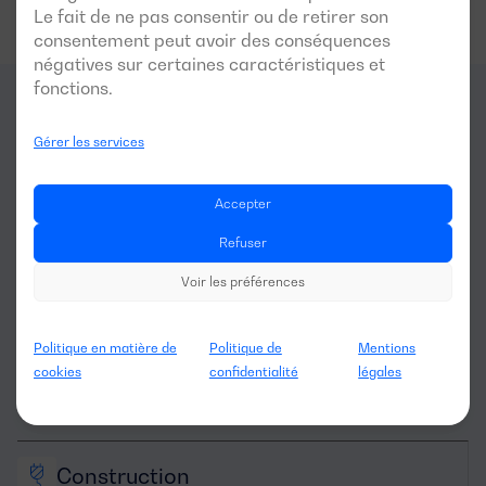
Le fait de ne pas consentir ou de retirer son
consentement peut avoir des conséquences
négatives sur certaines caractéristiques et
fonctions.
Pour quels
secteurs
ce
Gérer les services
générateur est-il optimal?
Accepter
Refuser
Voir les préférences
Politique en matière de
Politique de
Mentions
cookies
confidentialité
légales
Location de 
machinerie
Construction