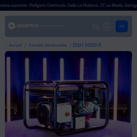
uivante : Polígono Centrovía, Calle La Habana, 27, La Muela, Saragosse.
/
/ DGH 5000 R
Accueil
Portable Résidentielle