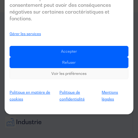
consentement peut avoir des conséquences
négatives sur certaines caractéristiques et
fonctions.
Pour quels
secteurs
ce
Gérer les services
générateur est-il optimal?
Accepter
Refuser
Voir les préférences
Politique en matière de
Politique de
Mentions
cookies
confidentialité
légales
Résidentiel
Industrie