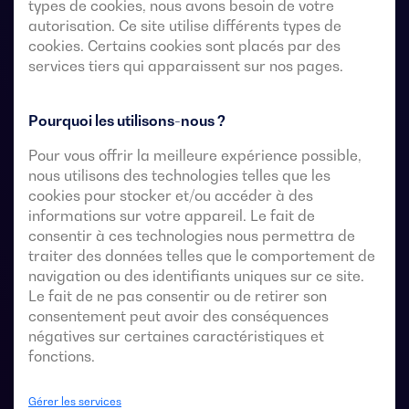
Commutateurs de transfert télécommandés à 4 pôles
types de cookies, nous avons besoin de votre
autorisation. Ce site utilise différents types de
avec une coupure entièrement apparente. Ils
cookies. Certains cookies sont placés par des
permettent le transfert en charge de deux sources
services tiers qui apparaissent sur nos pages.
triphasées par l’intermédiaire de contacts à distance
exempts de tension, à partir d’un contrôleur
automatique externe, utilisant une logique d’impulsions
Pourquoi les utilisons-nous ?
ou un interrupteur.
Pour vous offrir la meilleure expérience possible,
nous utilisons des technologies telles que les
Ils sont conçus pour être utilisés dans des systèmes
cookies pour stocker et/ou accéder à des
d’alimentation à basse tension où une interruption de
informations sur votre appareil. Le fait de
l’alimentation de la charge est acceptable pendant le
consentir à ces technologies nous permettra de
transfert.
traiter des données telles que le comportement de
navigation ou des identifiants uniques sur ce site.
Le fait de ne pas consentir ou de retirer son
consentement peut avoir des conséquences
Fiches techniques du commutateur de
négatives sur certaines caractéristiques et
transfert automatique
fonctions.
Gérer les services