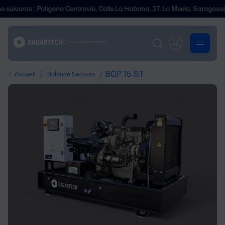
e : Polígono Centrovía, Calle La Habana, 27, La Muela, Saragosse.
/
/ BGP 15 ST
Accueil
Balance Secours