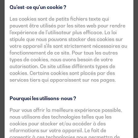
est inférieure à 49 Hz ou supérieure à 51 Hz pendant
Qu'est-ce qu'un cookie ?
plus de 5 périodes.
Les cookies sont de petits fichiers texte qui
peuvent être utilisés par les sites web pour rendre
l'expérience de l'utilisateur plus efficace. La loi
stipule que nous pouvons stocker des cookies sur
Protections mécaniques dans les
votre appareil s'ils sont strictement nécessaires au
fonctionnement de ce site. Pour tous les autres
générateurs
types de cookies, nous avons besoin de votre
Les
protections mécaniques de base
que doit inclure un
autorisation. Ce site utilise différents types de
cookies. Certains cookies sont placés par des
groupe électrogène sont celles concernant la protection
services tiers qui apparaissent sur nos pages.
de l’utilisateur. Il s’agit essentiellement d’éviter les
dommages par coincement ou par brûlures.
Pourquoi les utilisons-nous ?
Cependant, les protections mécaniques des groupes
électrogènes vont au-delà et ont un impact sans
Pour vous offrir la meilleure expérience possible,
équivoque sur la
durée de vie du générateur.
. Leur
nous utilisons des technologies telles que les
isolation de la poussière et de la saleté, ainsi que de
cookies pour stocker et/ou accéder à des
l'humidité et donc de la corrosion, sera essentielle pour
informations sur votre appareil. Le fait de
consentir à ces technologies nous permettra de
éviter une détérioration prématurée.