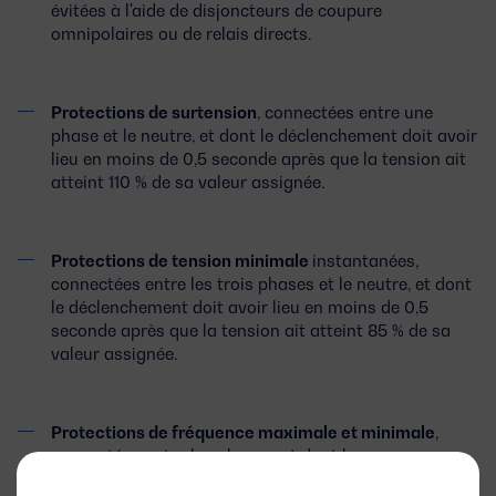
évitées à l'aide de disjoncteurs de coupure
omnipolaires ou de relais directs.
Protections de surtension
, connectées entre une
phase et le neutre, et dont le déclenchement doit avoir
lieu en moins de 0,5 seconde après que la tension ait
atteint 110 % de sa valeur assignée.
Protections de tension minimale
instantanées,
connectées entre les trois phases et le neutre, et dont
le déclenchement doit avoir lieu en moins de 0,5
seconde après que la tension ait atteint 85 % de sa
valeur assignée.
Protections de fréquence maximale et minimale
,
connectées entre les phases, et dont le
déclenchement doit se produire lorsque la fréquence